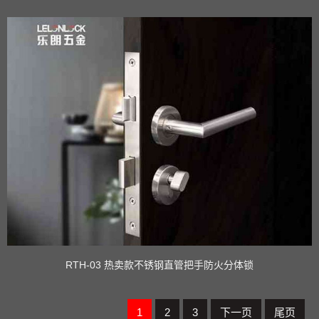
RTH-03 热卖款不锈钢直管把手防火分体锁
1
2
3
下一页
尾页