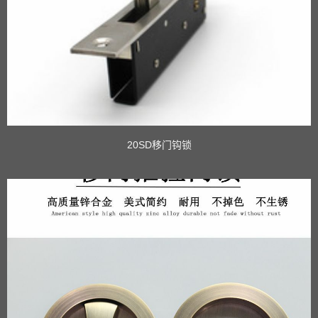
20SD移门钩锁